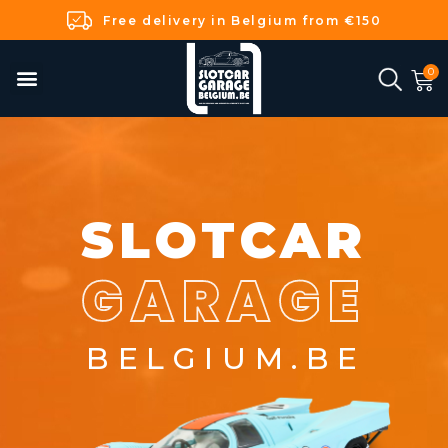
Free delivery in Belgium from €150
SLOTCAR
GARAGE
BELGIUM.BE